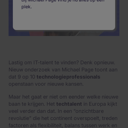
plek.
Lastig om IT-talent te vinden? Denk opnieuw.
Nieuw onderzoek van Michael Page toont aan
dat 9 op 10
technologieprofessionals
openstaan voor nieuwe kansen.
Maar het gaat er niet om eender welke nieuwe
baan te krijgen. Het
techtalent
in Europa kijkt
veel verder dan dat. In een “onzichtbare
revolutie” die het continent overspoelt, treden
factoren als flexibiliteit, balans tussen werk en