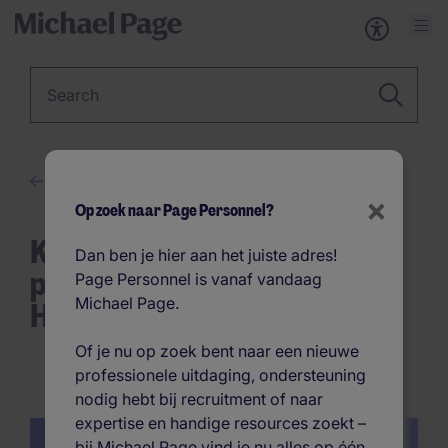
Keyword
Information Technology
×
Op zoek naar Page Personnel?
Kraak de Code: Wat Tech-
Dan ben je hier aan het juiste adres!
professionals Echt Zoeken in
Page Personnel is vanaf vandaag
Michael Page.
Hun Volgende Baan
Of je nu op zoek bent naar een nieuwe
professionele uitdaging, ondersteuning
nodig hebt bij recruitment of naar
expertise en handige resources zoekt –
bij Michael Page vind je nu alles op één