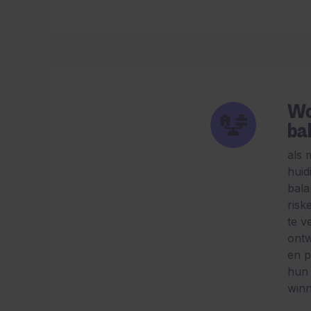
Wo
ba
als
huid
bala
risk
te v
ontw
en p
hun
win