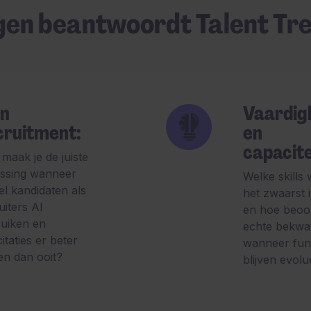
gen beantwoordt Talent Tr
in
Vaardig
cruitment:
en
capacite
maak je de juiste
issing wanneer
Welke skills
l kandidaten als
het zwaarst 
uiters AI
en hoe beoor
uiken en
echte bekwa
citaties er beter
wanneer fun
ien dan ooit?
blijven evol