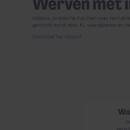
Werven met 
Heldere, praktische inzichten over recruitme
gevormd wordt door AI, vaardigheden en n
Download het rapport
Wat
O
versc