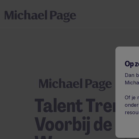
Op z
Dan b
Micha
Talent Trend
Of je
onder
resour
Voorbij de hy