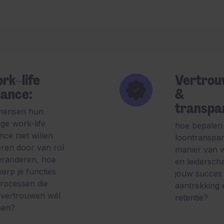
rk–life
Vertro
lance:
&
transpa
 mensen hun
ige work-life
hoe bepalen
nce niet willen
loontranspar
eren door van rol
manier van 
eranderen, hoe
en leiderscha
erp je functies
jouw succes 
rocessen die
aantrekking 
 vertrouwen wél
retentie?
nen?