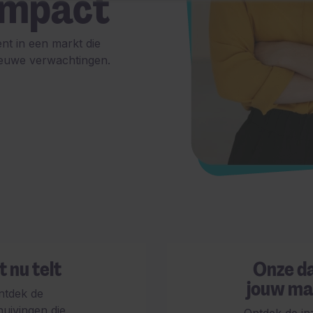
impact
nt in een markt die
ieuwe verwachtingen.
 nu telt
Onze d
jouw ma
ntdek de
huivingen die