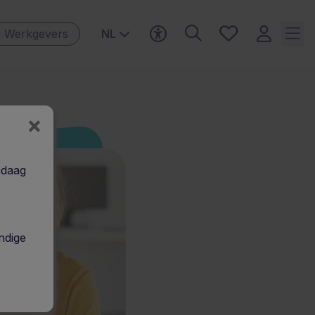
Favorieten,
Werkgevers
NL
0
Opgeslagen
vacatures
×
ndaag
ndige