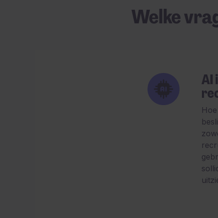
Welke vra
AI 
re
Hoe 
besl
zowe
recr
gebr
solli
uitz