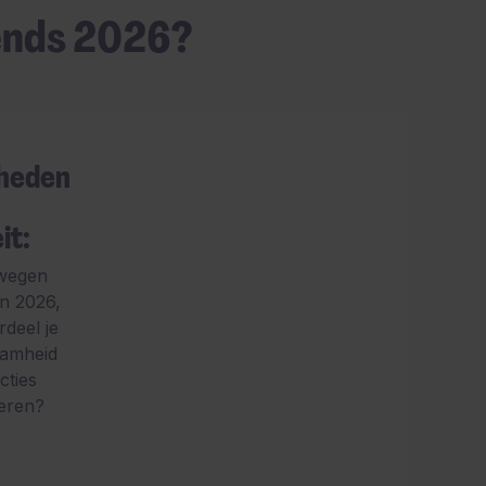
ends 2026?
heden
it:
 wegen
in 2026,
deel je
amheid
cties
ueren?