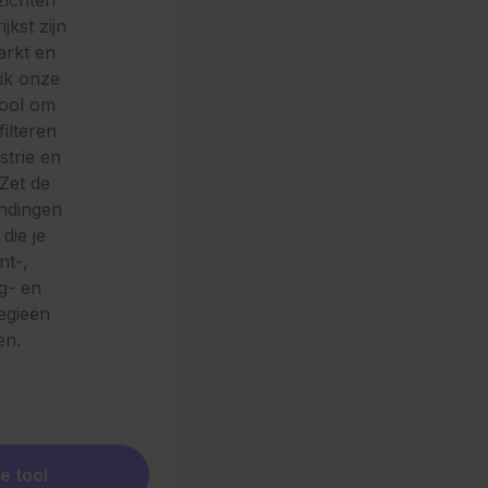
zichten
jkst zijn
arkt en
ik onze
tool om
filteren
strie en
 Zet de
indingen
 die je
nt-,
g- en
tegieën
en.
e tool