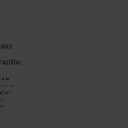
uwen
rantie:
antie,
werken
psstijl
in
en