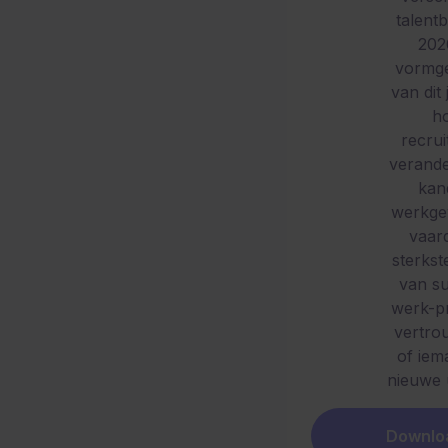
talentb
202
vormge
van dit 
ho
recru
verande
kan
werkge
vaar
sterkst
van su
werk-pr
vertro
of iem
nieuwe u
Downloa