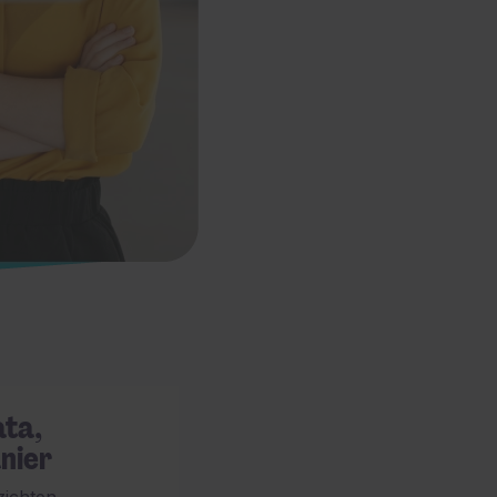
ata,
nier