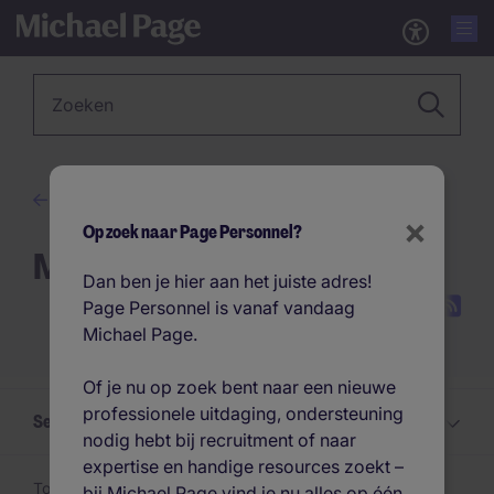
Zoekwoord
Advies
×
Op zoek naar Page Personnel?
Managementadvies
Dan ben je hier aan het juiste adres!
Page Personnel is vanaf vandaag
Michael Page.
Of je nu op zoek bent naar een nieuwe
professionele uitdaging, ondersteuning
Selecteer een Managementadvies onderwerp
nodig hebt bij recruitment of naar
expertise en handige resources zoekt –
Toon 1 -
24
van 73 artikelen
bij Michael Page vind je nu alles op één