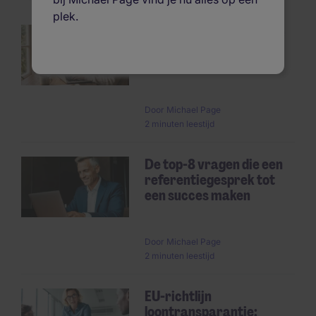
plek.
8 tips om het beste uit je
uitzendkracht te halen
Pagination
Door
Michael Page
2 minuten leestijd
De top-8 vragen die een
referentiegesprek tot
een succes maken
Door
Michael Page
2 minuten leestijd
EU-richtlijn
loontransparantie: