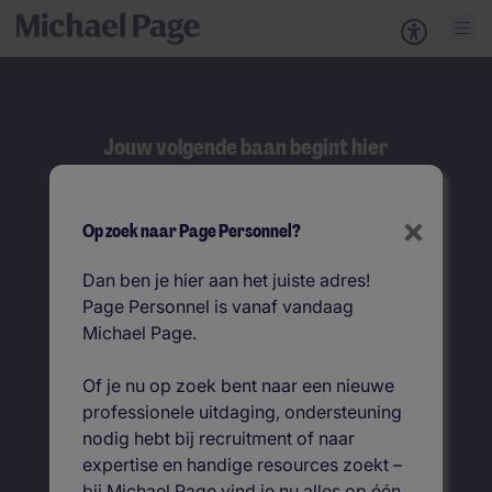
Jouw volgende baan begint hier
Zoeken
×
Op zoek naar Page Personnel?
Zoek op functietitel
Dan ben je hier aan het juiste adres!
Page Personnel is vanaf vandaag
Vacatures per locatie
Michael Page.
Of je nu op zoek bent naar een nieuwe
professionele uitdaging, ondersteuning
nodig hebt bij recruitment of naar
expertise en handige resources zoekt –
bij Michael Page vind je nu alles op één