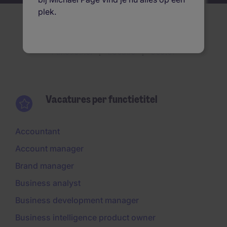
plek.
Vacatures per
Functietitel
Locatie
Sector
Vacatures per functietitel
Accountant
Account manager
Brand manager
Business analyst
Business development manager
Business intelligence product owner