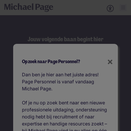
Jouw volgende baan begint hier
Zoeken
×
Op zoek naar Page Personnel?
Zoek op functietitel
Dan ben je hier aan het juiste adres!
Page Personnel is vanaf vandaag
Vacatures per locatie
Michael Page.
Of je nu op zoek bent naar een nieuwe
professionele uitdaging, ondersteuning
nodig hebt bij recruitment of naar
expertise en handige resources zoekt –
bij Michael Page vind je nu alles op één