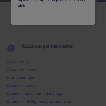
plek.
Vacatures per
Functietitel
Locatie
Sector
Vacatures per functietitel
Accountant
Account manager
Brand manager
Business analyst
Business development manager
Business intelligence product owner