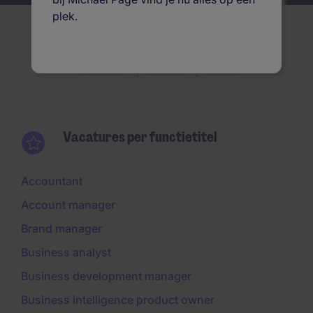
plek.
Vacatures per
Functietitel
Locatie
Sector
Vacatures per functietitel
Accountant
Account manager
Brand manager
Business analyst
Business development manager
Business intelligence product owner