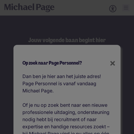
Jouw volgende baan begint hier
Zoeken
×
Op zoek naar Page Personnel?
Zoek op functietitel
Dan ben je hier aan het juiste adres!
Page Personnel is vanaf vandaag
Vacatures per locatie
Michael Page.
Of je nu op zoek bent naar een nieuwe
professionele uitdaging, ondersteuning
nodig hebt bij recruitment of naar
expertise en handige resources zoekt –
bij Michael Page vind je nu alles op één