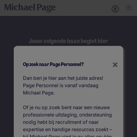
Jouw volgende baan begint hier
Zoeken
×
Op zoek naar Page Personnel?
Zoek op functietitel
Dan ben je hier aan het juiste adres!
Page Personnel is vanaf vandaag
Vacatures per locatie
Michael Page.
Of je nu op zoek bent naar een nieuwe
professionele uitdaging, ondersteuning
nodig hebt bij recruitment of naar
expertise en handige resources zoekt –
bij Michael Page vind je nu alles op één