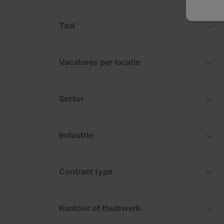
Taal
Vacatures per locatie
Sector
Industrie
Contract type
Kantoor of thuiswerk