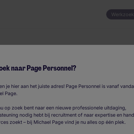
Werkzoek
oek naar Page Personnel?
atures
n je hier aan het juiste adres! Page Personnel is vanaf vand
el Page.
nu op zoek bent naar een nieuwe professionele uitdaging,
teuning nodig hebt bij recruitment of naar expertise en han
ces zoekt – bij Michael Page vind je nu alles op één plek.
Binnendienst Sales (Logistiek)