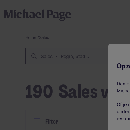
Home
/
Sales
Breadcrumb
Sales
Regio, Stad...
Op z
190
Sales vac
Dan be
Micha
Of je 
onders
resour
Close
Close
Reset
Filter