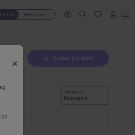
Favorieten,
enden
Werkgevers
0
Opgeslagen
vacatures
Creëer job alert
×
aag
Sorteer op
Relevantie
dige