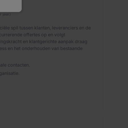
 jaar)
iële spil tussen klanten, leveranciers en de
ncurrerende offertes op en volgt
ingskracht en klantgerichte aanpak draag
iness en het onderhouden van bestaande
ale contacten.
ganisatie.