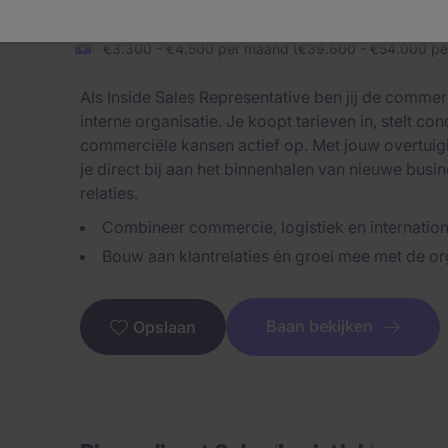
Vlaardingen
Vast dienstverband
€3.300 - €4.500 per maand (€39.600 - €54.000 per
Als Inside Sales Representative ben jij de commerc
interne organisatie. Je koopt tarieven in, stelt co
commerciële kansen actief op. Met jouw overtuig
je direct bij aan het binnenhalen van nieuwe bus
relaties.
Combineer commercie, logistiek en internation
Bouw aan klantrelaties én groei mee met de or
Baan bekijken
Opslaan