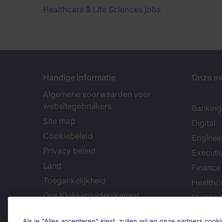
Healthcare & Life Sciences jobs
Handige informatie
Onze ex
Algemene voorwaarden voor
websitegebruikers
Banking 
Site map
Digital
Cookiebeleid
Enginee
Privacy beleid
Executi
Land
Finance
Toegankelijkheid
Healthca
Ons Klokkenluiderskanaal
Human 
Informa
Als je "Alles accepteren" kiest, zullen wij en onze partners co