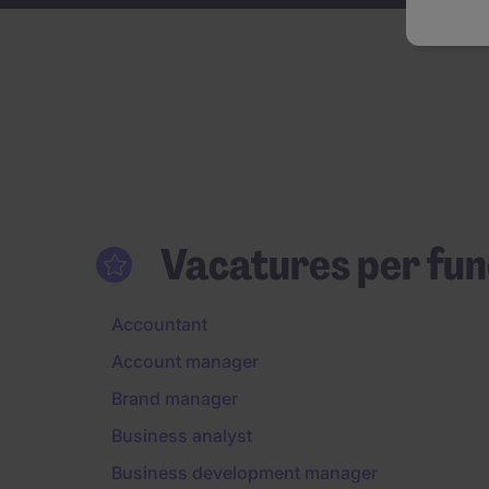
Vacatures per func
Accountant
Account manager
Brand manager
Business analyst
Business development manager