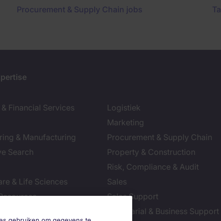
Procurement & Supply Chain jobs
Ta
pertise
& Financial Services
Logistiek
Marketing
ring & Manufacturing
Procurement & Supply Chain
ve Search
Property & Construction
Risk, Compliance & Audit
re & Life Sciences
Sales
Resources
Sales Support
tion Technology
Secretarial & Business Support
okies gebruiken om gegevens te