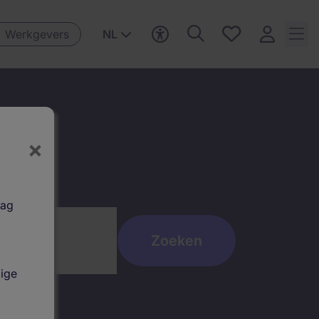
Favorieten,
Werkgevers
NL
0
Opgeslagen
vacatures
ier
×
aag
dige