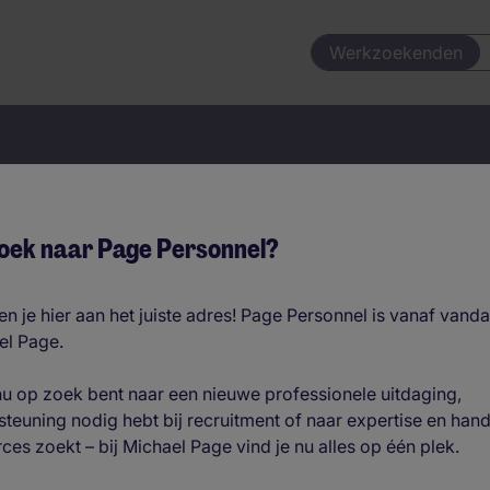
Werkzoekenden
uw volgende baan begint h
oek naar Page Personnel?
n je hier aan het juiste adres! Page Personnel is vanaf vand
el Page.
Vacatures per locatie
nu op zoek bent naar een nieuwe professionele uitdaging,
teuning nodig hebt bij recruitment of naar expertise en han
ces zoekt – bij Michael Page vind je nu alles op één plek.