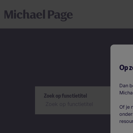
Jo
Op z
Zoeken
Dan be
Micha
Zoek op functietitel
Of je 
onders
resour