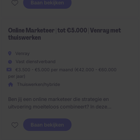
Baan bekijken
uitvoering en verbetering? Dan is deze functie iets
voor jou.
Online Marketeer | tot €5.000 | Venray met
thuiswerken
Venray
Vast dienstverband
€3.500 - €5.000 per maand (€42.000 - €60.000
per jaar)
Thuiswerken/hybride
Ben jij een online marketeer die strategie en
uitvoering moeiteloos combineert? In deze
zelfstandige rol ben je hét marketingaanspreekpunt
binnen de organisatie en adviseer je sales over de
Baan bekijken
meest effectieve marketingaanpak, terwijl je zelf de
uitvoering realiseert.