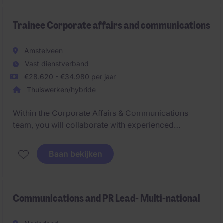
translate market insights into impactful marketing
activities that support business growth.
Trainee Corporate affairs and communications
Amstelveen
Vast dienstverband
€28.620 - €34.980 per jaar
Thuiswerken/hybride
Within the Corporate Affairs & Communications
team, you will collaborate with experienced
professionals on strategic communication,
stakeholder engagement, and corporate
Baan bekijken
responsibility initiatives. The culture is international,
professional, and focused on collaboration and
development.
Communications and PR Lead- Multi-national