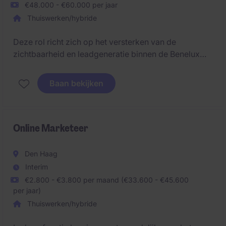
€48.000 - €60.000 per jaar
Thuiswerken/hybride
Deze rol richt zich op het versterken van de
zichtbaarheid en leadgeneratie binnen de Benelux
door middel van digitale marketingcampagnes en
samenwerking met sales, dealers en internationale
Baan bekijken
teams. Je combineert strategie en uitvoering, van
online campagnes tot events, binnen een innovatieve
en duurzame internationale organisatie.
Online Marketeer
Den Haag
Interim
€2.800 - €3.800 per maand (€33.600 - €45.600
per jaar)
Thuiswerken/hybride