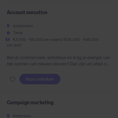
Account executive
Amsterdam
Temp
€3.000 - €4.000 per maand (€36.000 - €48.000
per jaar)
Ben jij commercieel, ambitieus en krijg je energie van
het openen van nieuwe deuren? Dan zijn wij altijd op
zoek naar talent dat klaar is voor een volgende stap
binnen sales. Wij werken samen met snelgroeiende
Baan bekijken
bedrijven en internationale organisaties die continu
op zoek zijn naar sterke Business Development
Representatives. Daarom komen we graag in contact
met professionals die zichzelf willen ontwikkelen in
Campaign marketing
een commerciële omgeving.
Rotterdam