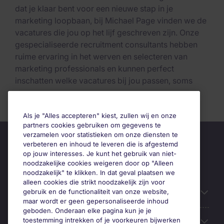
dat je klaar bent voor een nieuwe stap in je
marketing loopbaan, bij Michael Page vinden we de
vacatures die jou op het lijf geschreven zijn. Onze
gespecialiseerde recruitment consultants hebben
ruime ervaring in het werven en selecteren van
marketing professionals en kunnen perfect
inschatten welke vacatures bij jou passen, soms
zelfs voordat je dit zelf weet. Kijk snel verder voor
Lees meer
exclusieve marketing vacatures en kom erachter
Als je "Alles accepteren" kiest, zullen wij en onze
waarom Michael Page de ideale partner is in jouw
partners cookies gebruiken om gegevens te
zoektocht naar een nieuwe baan.
verzamelen voor statistieken om onze diensten te
verbeteren en inhoud te leveren die is afgestemd
Marketing vacatures die je nergens anders vindt
op jouw interesses. Je kunt het gebruik van niet-
noodzakelijke cookies weigeren door op "Alleen
Werving en selectie voor marketing vacatures is een
noodzakelijk" te klikken. In dat geval plaatsen we
van de expertises van Michael Page. Van oudsher
alleen cookies die strikt noodzakelijk zijn voor
gebruik en de functionaliteit van onze website,
Handige informatie
onderhouden we uitstekende contacten in de
maar wordt er geen gepersonaliseerde inhoud
marketingwereld en daarom weten onze
geboden. Onderaan elke pagina kun je je
consultants het vaak als eerste als er interessante
toestemming intrekken of je voorkeuren bijwerken
Onze expertise