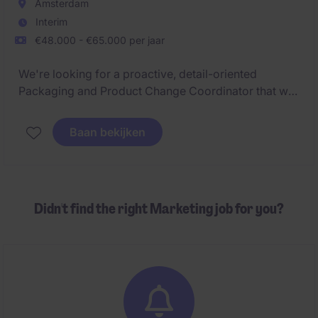
Amsterdam
Interim
€48.000 - €65.000 per jaar
We're looking for a proactive, detail-oriented
Packaging and Product Change Coordinator that will
play a key role in coordinating product changes,
launches, and life cycle activities across multiple
Baan bekijken
markets-working closely with teams across supply
chain, marketing, and beyond.
Didn't find the right Marketing job for you?