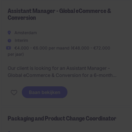
measurable ROI through data-driven marketing
programs and events.
Assistant Manager - Global eCommerce &
Conversion
Amsterdam
Interim
€4.000 - €6.000 per maand (€48.000 - €72.000
per jaar)
Our client is looking for an Assistant Manager -
Global eCommerce & Conversion for a 6-month
project + potential extension. You will increase
basket penetration and sales across platforms such
Baan bekijken
as Uber Eats, Just Eat and other rapid grocery
delivery partners in 35+ markets. This role combines
eCommerce, growth marketing, retail media and
analytics.
Packaging and Product Change Coordinator