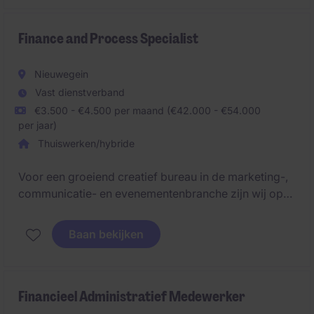
Finance and Process Specialist
Nieuwegein
Vast dienstverband
€3.500 - €4.500 per maand (€42.000 - €54.000
per jaar)
Thuiswerken/hybride
Voor een groeiend creatief bureau in de marketing-,
communicatie- en evenementenbranche zijn wij op
zoek naar een Finance & Operations Specialist. Deze
organisatie werkt voor uiteenlopende
Baan bekijken
opdrachtgevers, waaronder commerciële merken,
maatschappelijke organisaties en
overheidsinstanties. Binnen een dynamische
projectomgeving spelen financiële processen een
Financieel Administratief Medewerker
belangrijke rol in het behalen van succesvolle