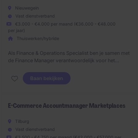
resultaten.
Nieuwegein
Vast dienstverband
€3.000 - €4.000 per maand (€36.000 - €48.000
per jaar)
Thuiswerken/hybride
Als Finance & Operations Specialist ben je samen met
de Finance Manager verantwoordelijk voor het
financiële hart van de organisatie. Je zorgt ervoor
dat de financiële en projectadministratie strak is
Baan bekijken
ingericht en draagt actief bij aan het verbeteren en
professionaliseren van processen.
Je werkt in een omgeving waar projecten continu
E-Commerce Accountmanager Marketplaces
veranderen, waardoor overzicht, structuur en
flexibiliteit belangrijk zijn.
Tilburg
Vast dienstverband
€3.500 - €4.750 per maand (€42.000 - €57.000 per