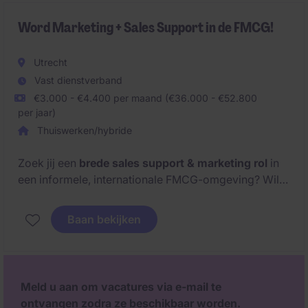
Word Marketing + Sales Support in de FMCG!
Utrecht
Vast dienstverband
€3.000 - €4.400 per maand (€36.000 - €52.800
per jaar)
Thuiswerken/hybride
Zoek jij een
brede sales support & marketing rol
in
een informele, internationale FMCG-omgeving? Wil
je veel verantwoordelijkheid, flexibiliteit én impact?
Lees dan snel verder en ontdek jouw volgende stap!
Baan bekijken
Meld u aan om vacatures via e-mail te
ontvangen zodra ze beschikbaar worden.