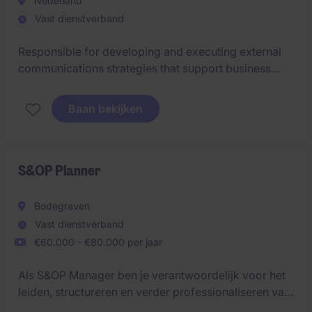
Nederland
Vast dienstverband
Responsible for developing and executing external
communications strategies that support business
objectives across regions. Provide strategic
guidance, regional coordination, and team oversight,
Baan bekijken
ensuring consistent messaging and strong media
engagement aligned with global priorities.
S&OP Planner
Bodegraven
Vast dienstverband
€60.000 - €80.000 per jaar
Als S&OP Manager ben je verantwoordelijk voor het
leiden, structureren en verder professionaliseren van
het volledige Sales & Operations Planning-proces. Je