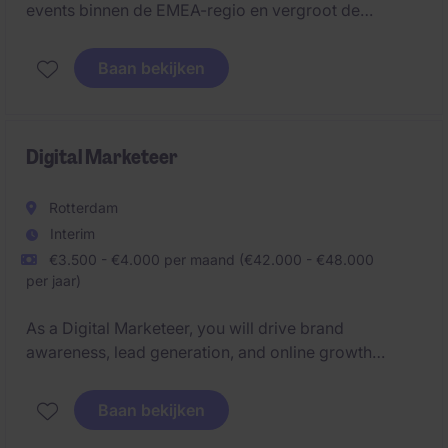
events binnen de EMEA-regio en vergroot de
zichtbaarheid van een sterke internationale speler in
de luchtvaart. Een dynamische, hands-on rol waarin
Baan bekijken
je direct bijdraagt aan commerciële groei en impact
maakt met events van topniveau.
Digital Marketeer
Rotterdam
Interim
€3.500 - €4.000 per maand (€42.000 - €48.000
per jaar)
As a Digital Marketeer, you will drive brand
awareness, lead generation, and online growth
through content creation, digital campaigns,
SEO/SEA, and data-driven marketing initiatives. You
Baan bekijken
will work closely with sales and other stakeholders to