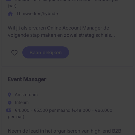
jaar)
Thuiswerken/hybride
Wil jij als ervaren Online Account Manager de
volgende stap maken en zowel strategisch als
operationeel impact hebben op de groei van een
sterk consumentenmerk binnen Europa? Voor
Baan bekijken
Smartwares Group zijn wij op zoek naar een Online
Account Manager E-commerce (40 uur) voor het
merk Bestron.
Event Manager
Amsterdam
Interim
€4.000 - €5.500 per maand (€48.000 - €66.000
per jaar)
Neem de lead in het organiseren van high-end B2B