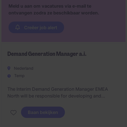
Meld u aan om vacatures via e-mail te
ontvangen zodra ze beschikbaar worden.
Creëer job alert
Demand Generation Manager a.i.
Nederland
Temp
The Interim Demand Generation Manager EMEA
North will be responsible for developing and
executing regional demand generation initiatives
across the UK&I, Benelux, and Nordic markets. The
Baan bekijken
role focuses on pipeline creation, campaign
localisation, stakeholder management, and driving