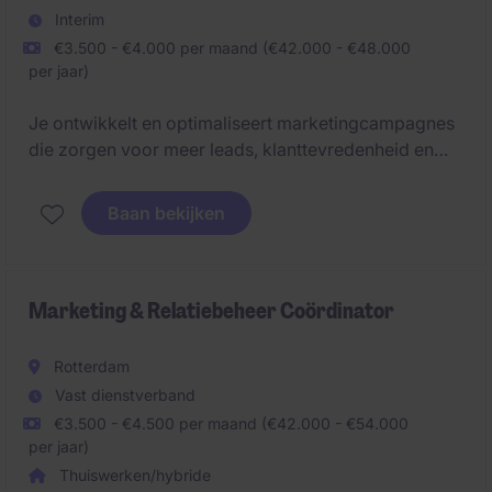
Interim
€3.500 - €4.000 per maand (€42.000 - €48.000
per jaar)
Je ontwikkelt en optimaliseert marketingcampagnes
die zorgen voor meer leads, klanttevredenheid en
merkimpact. Daarnaast creëer je sterke content en
vertaal je data naar concrete verbeteringen en
Baan bekijken
resultaten.
Marketing & Relatiebeheer Coördinator
Rotterdam
Vast dienstverband
€3.500 - €4.500 per maand (€42.000 - €54.000
per jaar)
Thuiswerken/hybride