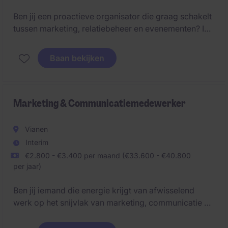
Ben jij een proactieve organisator die graag schakelt
tussen marketing, relatiebeheer en evenementen? In
deze veelzijdige rol als
Marketing & Relatiebeheer
Coördinator
krijg je veel vrijheid om processen te
Baan bekijken
professionaliseren, zichtbaarheid te vergroten en een
belangrijke ondersteunende spil te worden binnen
een groeiende zakelijke adviesorganisatie.
Marketing & Communicatiemedewerker
Vianen
Interim
€2.800 - €3.400 per maand (€33.600 - €40.800
per jaar)
Ben jij iemand die energie krijgt van afwisselend
werk op het snijvlak van marketing, communicatie en
organisatie? En zoek je een rol waarin je zowel
operationeel bezig bent als meedenkt over