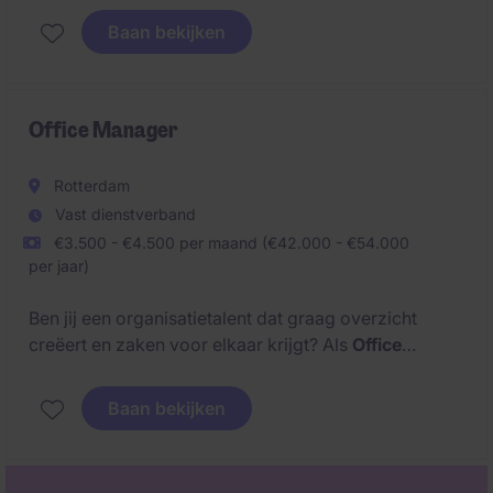
brengt Sales, Marketing, Operations, Planning,
Baan bekijken
Sourcing en Finance samen, vertaalt data naar
heldere inzichten en zorgt voor de juiste balans
tussen servicelevels, voorraad, versheid, capaciteit
en kosten.
Office Manager
Rotterdam
Vast dienstverband
€3.500 - €4.500 per maand (€42.000 - €54.000
per jaar)
Ben jij een organisatietalent dat graag overzicht
creëert en zaken voor elkaar krijgt? Als
Office
Manager
krijg je een centrale rol binnen een hecht
team, waarin je verantwoordelijk bent voor een
Baan bekijken
soepel draaiend kantoor, marketing activiteiten,
relaties onderhouden en de dagelijkse ondersteuning
van de organisatie.