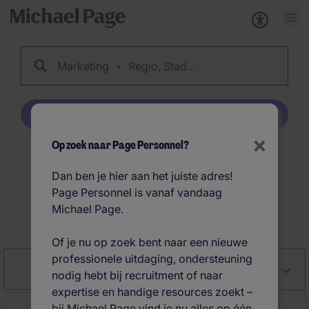
Marketing
Regio, Stad...
Creëer job alert
×
Op zoek naar Page Personnel?
23
Marketing vacatures
Dan ben je hier aan het juiste adres!
Page Personnel is vanaf vandaag
Michael Page.
Creëer job alert
Of je nu op zoek bent naar een nieuwe
professionele uitdaging, ondersteuning
Close
Relevantie
Filter
nodig hebt bij recruitment of naar
expertise en handige resources zoekt –
bij Michael Page vind je nu alles op één