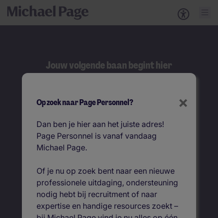
Jouw volgende baan begint hier
Zoeken
×
Op zoek naar Page Personnel?
Zoek op functietitel
Dan ben je hier aan het juiste adres!
Page Personnel is vanaf vandaag
Vacatures per locatie
Michael Page.
Of je nu op zoek bent naar een nieuwe
professionele uitdaging, ondersteuning
nodig hebt bij recruitment of naar
expertise en handige resources zoekt –
bij Michael Page vind je nu alles op één