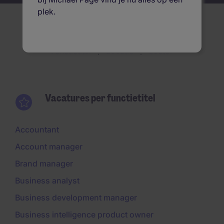
plek.
Vacatures per
Functietitel
Locatie
Sector
Vacatures per functietitel
Accountant
Account manager
Brand manager
Business analyst
Business development manager
Business intelligence product owner