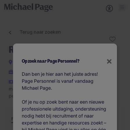
Terug naar zoeken
Receptioniste
×
Op zoek naar Page Personnel?
Barendrecht
Interim
Dan ben je hier aan het juiste adres!
Page Personnel is vanaf vandaag
€2.800 - €3.400 per
Michael Page.
maand (€33.600 - €40.800
per jaar)
Of je nu op zoek bent naar een nieuwe
professionele uitdaging, ondersteuning
nodig hebt bij recruitment of naar
Functie
Samenvatting
Soortgelijke jobs
expertise en handige resources zoekt –
bij Michael Page vind je nu alles op één