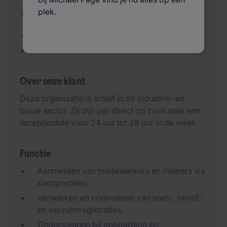
plek.
Toegevoegd 29/06/2026
Per direct - 24 tot 28 uur
Flexibele werktijden
Over onze klant
Deze organisatie is actief in de industrie- en
bouw sector. Zij zijn per direct op zoek naar een
receptioniste voor 24 uur tot 28 uur in de week.
Functie
Aanmelden van medewerkers en inleners via
klantportalen.
Verwerken en controleren van uren-, verlof-
en verzuimregistraties.
Ondersteunen bij onboarding en