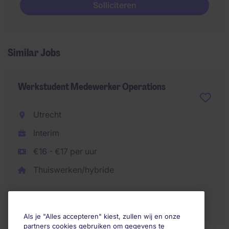
Solliciteren
Similar Jobs
Werkstudent Medewerker Operations
Utrecht
Interim
€16 - €17 per uur
Thuiswerken/hybride
Als je "Alles accepteren" kiest, zullen wij en onze
partners cookies gebruiken om gegevens te