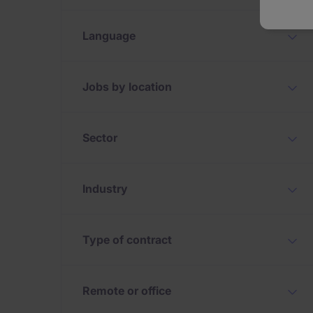
Language
Jobs by location
Sector
Industry
Type of contract
Remote or office