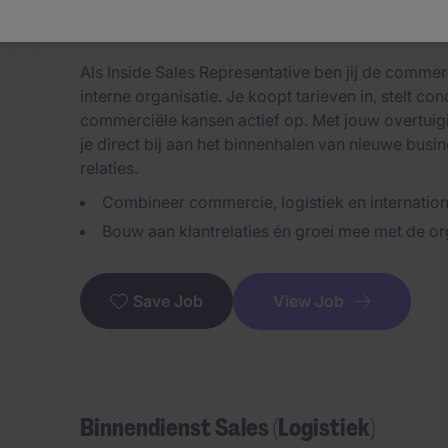
Vlaardingen
Permanent
€3.300 - €4.50
Als Inside Sales Representative ben jij de commerc
interne organisatie. Je koopt tarieven in, stelt co
commerciële kansen actief op. Met jouw overtuig
je direct bij aan het binnenhalen van nieuwe bus
relaties.
Combineer commercie, logistiek en internation
Bouw aan klantrelaties én groei mee met de or
View Job
Save Job
Binnendienst Sales (Logistiek)