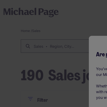
Home
/
Sales
Breadcrumb
Sales
Region, City...
Are 
190
Sales job
You’ve
our M
Wheth
with r
you wi
Close
Close
Reset
Filter