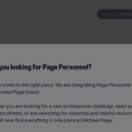
I'm a Candida
you looking for Page Personnel?
s
 come to the right place. We are integrating Page Personnel 
ichael Page brand.
er you are looking for a new professional challenge, need s
ecruitment, or are searching for expertise and helpful resour
ll now find everything in one place at Michael Page.
Binnendienst Sales (Logistiek)