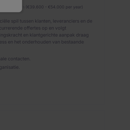
0 per month (€39.600 - €54.000 per year)
iële spil tussen klanten, leveranciers en de
ncurrerende offertes op en volgt
ingskracht en klantgerichte aanpak draag
iness en het onderhouden van bestaande
ale contacten.
ganisatie.