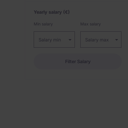
Yearly salary
(€)
Expand / collapse
Min salary
Max salary