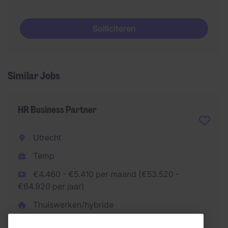
Solliciteren
Similar Jobs
HR Business Partner
Utrecht
Temp
€4.460 - €5.410 per maand (€53.520 -
€64.920 per jaar)
Thuiswerken/hybride