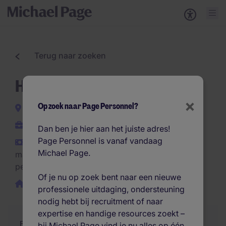
Terug naar zoeken
HR medewerker
×
Op zoek naar Page Personnel?
Rotterdam
Interim
Dan ben je hier aan het juiste adres!
Page Personnel is vanaf vandaag
€3.500 - €4.250 per
Michael Page.
maand (€42.000 - €51.000
per jaar)
Of je nu op zoek bent naar een nieuwe
Thuiswerken/hybride
professionele uitdaging, ondersteuning
nodig hebt bij recruitment of naar
expertise en handige resources zoekt –
Functie
Samenvatting
Soortgelijke jobs
bij Michael Page vind je nu alles op één