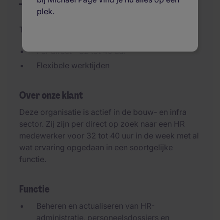
plek.
Toegevoegd 30/06/2026
Per direct - 32 tot 40 uur
Flexibele werktijden
Over onze klant
Deze organisatie is actief in de bouw- en infra
sector. Zij zijn per direct op zoek naar een HR
medewerker voor 32 tot 40 uur in de week met al
wat ervaring opgedaan in een soortgelijke
functie.
Functie
Beheren en actualiseren van HR-
administratie, personeelsdossiers en